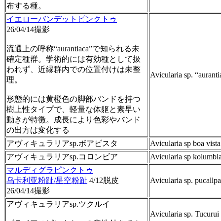
布する種。
イエローバンデットピンクトゥ
26/04/14撮影
流通上の呼称“aurantiaca”で知られる未
確定種群。学術的には有効種として扱
われず、近縁群内での位置付けは未整
Avicularia sp. “auranti
理。
形態的には黄橙色の脚部バンドを持つ
樹上性タイプで、軽量な体躯と素早い
動きが特徴。成長により色彩やバンド
の出方は変化する
アヴィキュラリアsp.ボアビスタ
Avicularia sp boa vista
アヴィキュラリアsp.コロンビア
Avicularia sp kolumbi
マルディグラピンクトゥ
乌卡利亚粉趾/星空粉趾
4/12脱皮
Avicularia sp. pucallpa
26/04/14撮影
アヴィキュラリアsp.ツクルイ
Avicularia sp. Tucurui