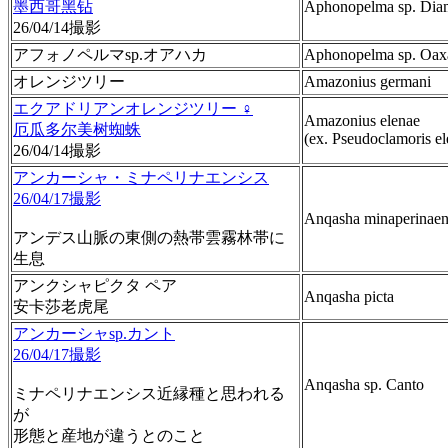
墨西哥黑钻
Aphonopelma sp. Dia
26/04/14撮影
アフォノペルマsp.オアハカ
Aphonopelma sp. Oax
オレンジツリー
Amazonius germani
エクアドリアンオレンジツリー ♀
Amazonius elenae
厄瓜多尔美树蜘蛛
(ex. Pseudoclamoris el
26/04/14撮影
アンカーシャ・ミナペリナエンシス
26/04/17撮影
Anqasha minaperinaen
アンデス山脈の東側の熱帯雲霧林帯に
生息
アンクシャピクタ ペア
Anqasha picta
安卡莎老虎尾
アンカーシャsp.カント
26/04/17撮影
Anqasha sp. Canto
ミナペリナエンシス近縁種と思われる
が
形態と産地が違うとのこと