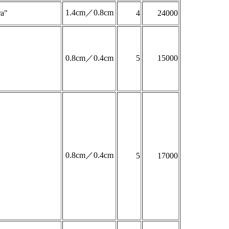
1.4cm／0.8cm
ra"
4
24000
0.8cm／0.4cm
5
15000
0.8cm／0.4cm
5
17000