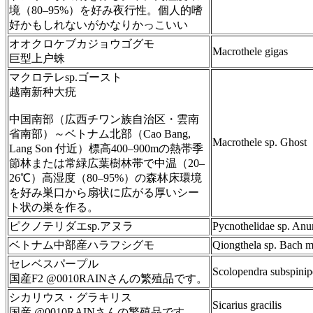
境（80–95%）を好み夜行性。個人的嗜
好かもしれないがかなりかっこいい
オオクロケブカジョウゴグモ
Macrothele gigas
巨型上户蛛
マクロテレsp.ゴースト
越南新种大疣
中国南部（広西チワン族自治区・雲南
省南部）～ベトナム北部（Cao Bang,
Macrothele sp. Ghost
Lang Son 付近）標高400–900mの熱帯季
節林または常緑広葉樹林帯で中温（20–
26℃）高湿度（80–95%）の森林床環境
を好み巣口から扇状に広がる厚いシー
ト状の巣を作る。
ピクノテリダエsp.アヌラ
Pycnothelidae sp. Anu
ベトナム中部産ハラフシグモ
Qiongthela sp. Bach 
セレベスパープル
Scolopendra subspinip
国産F2 @0010RAINさんの繁殖品です。
シカリウス・グラキリス
Sicarius gracilis
国産 @0010RAINさんの繁殖品です。