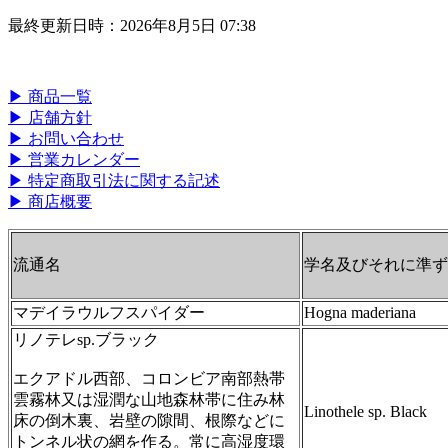
最終更新日時：2026年8月5日 07:38
▶ 商品一覧
▶ 店舗方針
▶ お問い合わせ
▶ 営業カレンダー
▶ 特定商取引法に関する記述
▶ 商店概要
流通名
学名及びそれに準ず
マデイラウルフスパイダー
Hogna maderiana
リノテレsp.ブラック
エクアドル西部、コロンビア南部熱帯
雲霧林又は湿潤な山地森林帯に住み林
Linothele sp. Black
床の倒木裏、岩壁の隙間、根際などに
トンネル状の網を作る。常に高湿度環