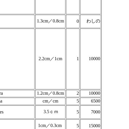
1.3cm／0.8cm
わしの
0
2.2cm／1cm
1
10000
ra
1.2cm／0.8cm
2
10000
ma
cm／cm
5
6500
3.5ｃｍ
es
5
7000
1cm／0.3cm
5
15000