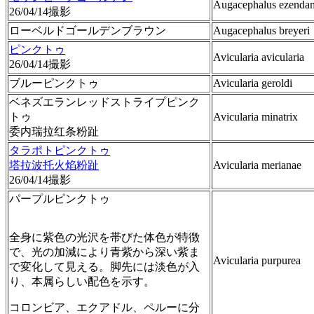
Augacephalus ezenda
26/04/14撮影
ローベルドゴールデンブラウン
Augacephalus breyeri
ピンクトゥ
Avicularia avicularia
26/04/14撮影
ブルーピンクトゥ
Avicularia geroldi
ベネズエランレッドストライプピンク
トゥ
Avicularia minatrix
委内瑞拉红条粉趾
タラポトピンクトゥ
塔拉波托火焰粉趾
Avicularia merianae
26/04/14撮影
パープルピンクトゥ
全身に紫色の光沢を帯びた体色が特徴
で、光の加減により青紫から深い紫ま
Avicularia purpurea
で変化して見える。脚先には淡色が入
り、本属らしい配色を示す。
コロンビア、エクアドル、ペルーに分