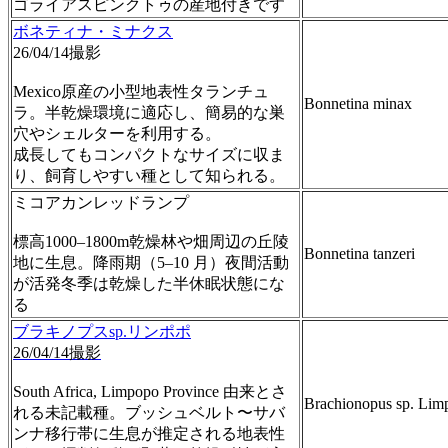
ゴライアスピンクトゥの産地付きです
ボネティナ・ミナクス
26/04/14撮影
Mexico原産の小型地表性タランチュ
Bonnetina minax
ラ。半乾燥環境に適応し、簡易的な巣
穴やシェルターを利用する。
成長してもコンパクトなサイズに収ま
り、飼育しやすい種として知られる。
ミコアカンレッドランプ
標高1000–1800m乾燥林や畑周辺の丘陵
Bonnetina tanzeri
地に生息。降雨期（5–10 月）夜間活動
が活発冬季は乾燥した半休眠状態にな
る
ブラキノプスsp.リンポポ
26/04/14撮影
South Africa, Limpopo Province 由来とさ
Brachionopus sp. Lim
れる未記載種。ブッシュベルト〜サバ
ンナ移行帯に生息が推定される地表性