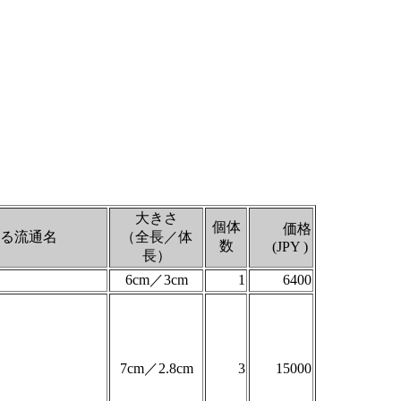
大きさ
個体
価格
る流通名
（全長／体
数
(JPY )
長）
6cm／3cm
1
6400
7cm／2.8cm
3
15000