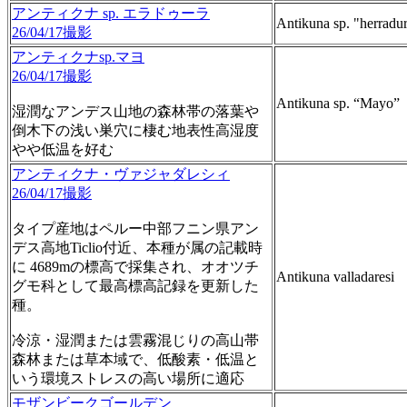
アンティクナ sp. エラドゥーラ
Antikuna sp. "herradu
26/04/17撮影
アンティクナsp.マヨ
26/04/17撮影
Antikuna sp. “Mayo”
湿潤なアンデス山地の森林帯の落葉や
倒木下の浅い巣穴に棲む地表性高湿度
やや低温を好む
アンティクナ・ヴァジャダレシィ
26/04/17撮影
タイプ産地はペルー中部フニン県アン
デス高地Ticlio付近、本種が属の記載時
に 4689mの標高で採集され、オオツチ
Antikuna valladaresi
グモ科として最高標高記録を更新した
種。
冷涼・湿潤または雲霧混じりの高山帯
森林または草本域で、低酸素・低温と
いう環境ストレスの高い場所に適応
モザンビークゴールデン