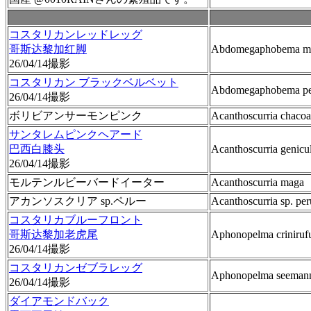
コスタリカンレッドレッグ
哥斯达黎加红脚
Abdomegaphobema m
26/04/14撮影
コスタリカン ブラックベルベット
Abdomegaphobema pet
26/04/14撮影
ボリビアンサーモンピンク
Acanthoscurria chaco
サンタレムピンクヘアード
巴西白膝头
Acanthoscurria genicu
26/04/14撮影
モルテンルビーバードイーター
Acanthoscurria maga
アカンソスクリア sp.ペルー
Acanthoscurria sp. per
コスタリカブルーフロント
哥斯达黎加老虎尾
Aphonopelma criniru
26/04/14撮影
コスタリカンゼブラレッグ
Aphonopelma seeman
26/04/14撮影
ダイアモンドバック