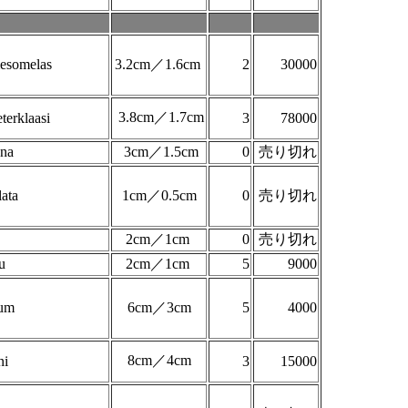
esomelas
3.2cm／1.6cm
2
30000
3.8cm／1.7cm
erklaasi
3
78000
ana
3cm／1.5cm
0
売り切れ
lata
1cm／0.5cm
0
売り切れ
2cm／1cm
0
売り切れ
u
2cm／1cm
5
9000
fum
6cm／3cm
5
4000
8cm／4cm
ni
3
15000